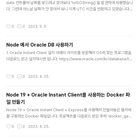
date 컨트롤에 날짜를 넣으려고 찾아보다 'toISOString()'을 발견하여 사용했습니
다. 그런데 어느날 날짜가 안 맞아서 보니 이게 UTC 시간을 반환하고 있었습니다.
날짜를 적절한 포맷으로 출력해주는 내장 함수가 있을거라 생각하고 찾아봤는데 안
보이네요. 저와 같은 상황을 겪는 분들이 있을 것 같아 올려둡니다. https://develo
작성시간
0
0
2023. 5. 9.
per.mozilla.org/en-US/docs/Web/HTML/Element/input/date - HTML:
HyperText Markup Language | MDN elements of type="date" create
input fields that let the user enter a date, either with a textbox that val
Node 에서 Oracle DB 사용하기
idat..
글 내용
1. Oracle Instant Client 설치 아래의 사이트를 방문해서 OS에 맞는 프로그램을
다운로드 받고 설치하시면 됩니다. https://www.oracle.com/kr/database/tec
hnologies/instant-client/downloads.html Oracle Instant Client Downlo
ads | Oracle 대한민국 죄송합니다. 검색 내용과 일치하는 항목을 찾지 못했습니
작성시간
0
0
2023. 4. 25.
다. 원하시는 정보를 찾는 데 도움이 되도록 다음을 시도해 보십시오. 검색에 사용하
신 키워드의 철자가 올바른지 확인하십시오. 입력 www.oracle.com 2. oracled
b 설치 npm install oracledb 3. db 정보 파일 생성 db에 대한 정보를 포함하는
Node 19 + Oracle Instant Client를 사용하는 Docker 파
파일을 별도로 만들어줍니다...
일 만들기
글 내용
Node 19 + Oracle Instant Client + Express를 사용해서 만들어놓은 웹서버
를 구동하는 Docker 파일입니다. 프로젝트를 다운로드 받은 후에 'docker_gene
rate_image.bat', 'docker_generate_container.bat'를 차례로 실행하면 이
작성시간
0
0
2023. 4. 25.
미지와 컨테이너를 생성해서 동작하도록 만들었습니다. 로컬에서 만든 간단한 작업
물을 다른분들께 전달했을 때 쉽게 사용할 수 있도록하려고 만들었으나 Docker D