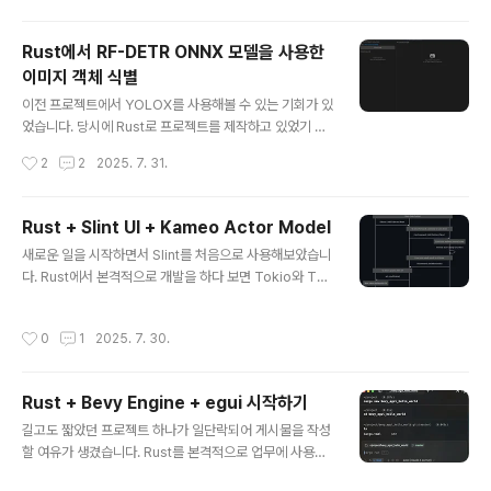
다보니 RF-DETR 모델을 넣는데까지 왔습니다. 바이브 코
딩으로 여기까지 올 수 있다는게 놀랍기도 하지만 그 중간
Rust에서 RF-DETR ONNX 모델을 사용한
과정에서 실패도 많았습니다. 특히 단계별로 만들어갈 때
이미지 객체 식별
어느 순간 잘 동작하는 코드를 날려버린다던지 자꾸 의도
글 내용
하지 않은 방향으로 틀어버리거나 몇 차례 시도 후 안되면
이전 프로젝트에서 YOLOX를 사용해볼 수 있는 기회가 있
싹 갈아 엎어버리는 행동을 보여서 다시 시도해보기를 반
었습니다. 당시에 Rust로 프로젝트를 제작하고 있었기 때
복했네요. 그 덕에 토큰이 녹아내려서 Auto로 바꿔서 작업
문에 PyTorch로 학습된 모델을 Rust에서 돌려보기위해
작성시간
2
2
2025. 7. 31.
을 했더니 점점 쓸모 없는 코드만 찍어내더라구요. 여기까
여러 방법들을 시도해보았습니다. 이 때 ONNX을 알게 되
지의 테스트는 지금 준비하고 있는..
어 onnx로 모델을 변환하고 실행하는 시도도 해보았습니
다. 최종적으로는 속도 차이로 tch-rs(파이토치 러스트 바
Rust + Slint UI + Kameo Actor Model
인딩)을 사용하여 실행하는 것으로 결론을 내렸습니다. 당
글 내용
새로운 일을 시작하면서 Slint를 처음으로 사용해보았습니
시에 아쉬웠던 부분은 YOLOX의 동작 속도였는데요. 우연
다. Rust에서 본격적으로 개발을 하다 보면 Tokio와 Tas
찮게 LinkedIn에서 Roboflow의 RF-DETR 에 대한 게
k를 피해갈 수가 없습니다. 상당히 많은 라이브러리들이 비
시물을 발견하게 되었고 나중에 기회가 되면 써봐야지 했
동기를 기본으로 지원하다 보니 거기에 맞추어 개발을 할
습니다. 그리고 드디어 여유 시간이 생겨 실제로 만들어 볼
작성시간
0
1
2025. 7. 30.
수 밖에 없는데요. 개별적으로 동작하는 Task 사이에 데이
수 있게 되었습니다. 프로젝트에서 ONNX 모델을 사용할
터를 공유하자면 Arc>를 사용하여 변수를 공유하거나 채
예정이기 때..
널을 사용하여 데이터를 전달하게 됩니다. Arc>를 사용하
Rust + Bevy Engine + egui 시작하기
기 시작하면 deadlock 발생 확률이 생깁니다. Rust가 좋
글 내용
은 언어이지만 deadlock 발생 가능성까지는 컴파일러에
길고도 짧았던 프로젝트 하나가 일단락되어 게시물을 작성
서 알아채지 못합니다. 조금만 주의를 잃어도 lock이 걸린
할 여유가 생겼습니다. Rust를 본격적으로 업무에 사용하
상태에서 다시 lock을 시도하는 등의 잘못된 코드를 작성
기 시작한 것이 2019년도였습니다. 지금도 그렇지만 당시