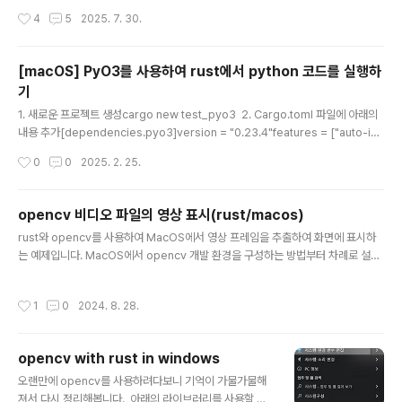
하게 되고, 컴파일러는 오류 메세지 없이 빌드해내지만 실
에도 Rust 진영에서 GUI 프로그램 개발을 하기에는 선택
작성시간
4
5
2025. 7. 30.
행해보면 어..
지가 많지 않은 상황이었습니다. 그나마 그때에는 간단한
펌웨어 업데이트 프로그램을 만들던 때라 Sciter( http
s://sciter.com/ )를 사용했었습니다. 지금이라면 Tauri
[macOS] PyO3를 사용하여 rust에서 python 코드를 실행하
를 선택했겠지만 Tauri가 1.0이 된 게 2022년도 여름에
기
나 되어서였네요.시간이 지나 다시 GUI 프로그램을 만들
글 내용
어야 하는 상황이 왔고, 그때에는 Tauri를 사용했습니다.
1. 새로운 프로젝트 생성cargo new test_pyo3 2. Cargo.toml 파일에 아래의
그때가 딱 Tauri가 1.0이 된 직후였네요. 차트가 필요해서
내용 추가[dependencies.pyo3]version = "0.23.4"features = ["auto-init
Chart.js를 사용해서 실시간으로 업데이트되는 데이터..
ialize"] 3. main.rs 수정use pyo3::ffi::c_str;use pyo3::prelude::*;use py
작성시간
0
0
2025. 2. 25.
o3::types::IntoPyDict;fn main() -> PyResult { Python::with_gil(|py| { let
sys = py.import("sys")?; let version: String = sys.getattr("version")?.e
xtract()?; let locals = [("os", py.i..
opencv 비디오 파일의 영상 표시(rust/macos)
글 내용
rust와 opencv를 사용하여 MacOS에서 영상 프레임을 추출하여 화면에 표시하
는 예제입니다. MacOS에서 opencv 개발 환경을 구성하는 방법부터 차례로 설명
하겠습니다.이 게시물에서 부족한 내용은 아래의 문서를 참고하시기 바랍니다. ope
ncv-rust/INSTALL.md at master · twistedfall/opencv-rust (github.co
작성시간
1
0
2024. 8. 28.
m) opencv-rust/INSTALL.md at master · twistedfall/opencv-rustRust
bindings for OpenCV 3 & 4. Contribute to twistedfall/opencv-rust de
velopment by creating an account on GitHub.github.com 1. 개발..
opencv with rust in windows
글 내용
오랜만에 opencv를 사용하려다보니 기억이 가물가물해
져서 다시 정리해봅니다. 아래의 라이브러리를 사용할 예