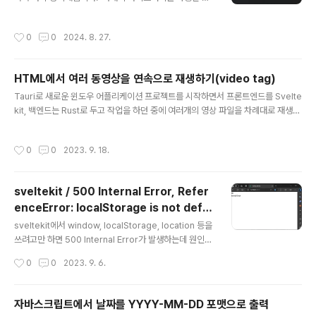
정이니 이 게시물의 내용만으로 부족한 부분이 있다면 확
인해보시기 바랍니다.twistedfall/opencv-rust: Rust
작성시간
0
0
2024. 8. 27.
bindings for OpenCV 3 & 4 (github.com) GitHub
- twistedfall/opencv-rust: Rust bindings for Ope
nCV 3 & 4Rust bindings for OpenCV 3 & 4. Contr
HTML에서 여러 동영상을 연속으로 재생하기(video tag)
ibute to twistedfall/opencv-rust development b
글 내용
y creating an account on GitHub.github.com 1.
Tauri로 새로운 윈도우 어플리케이션 프로젝트를 시작하면서 프론트엔드를 Svelte
개발 환경 구성rust와 vscode, chocolatey..
kit, 백엔드는 Rust로 두고 작업을 하던 중에 여러개의 영상 파일을 차례대로 재생할
컨트롤이 필요해서 만들었습니다. onMount만 Sveltekit과 관련있습니다. 다른 환
경에서는 유사한 것으로 대체해서 사용하시면 됩니다. 1. /asset/media 폴더에 재
작성시간
0
0
2023. 9. 18.
생할 영상 파일과 해당 파일들읠 이름을 담고 있는 playlist.json을 넣습니다. 2. 해
당 컴포넌트가 열리면 /asset/media 폴더의 playlist.json 파일을 읽어서 재생할
미디어 파일 목록을 가져옵니다. 3. 2에서 생성한 playlist의 영상을 차례대로 재생
sveltekit / 500 Internal Error, Refer
합니다.(끝까지 재생한 경우 다시 처음으로 돌아갑니다.) +Page.svelt..
enceError: localStorage is not defin
글 내용
ed 해결 방법
sveltekit에서 window, localStorage, location 등을
쓰려고만 하면 500 Internal Error가 발생하는데 원인을
못 찾고 헤메다가 며칠만에야 원인을 알았습니다. SSR...
작성시간
0
0
2023. 9. 6.
아래에 해결 방법과 출처를 붙여둡니다. https://www.ok
upter.com/blog/sveltekit-window-is-not-define
d
자바스크립트에서 날짜를 YYYY-MM-DD 포맷으로 출력
글 내용