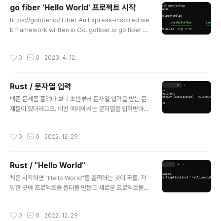
esktop 유료화로 인해... Podman에서는 제대로 동작하지 않은데 원인은 못 찾았
go fiber 'Hello World' 프로젝트 시작
습니다. 찾게되면 기록을 남겨두겠습니다. 도커파일 Dockerfile # Dockerfile #
글 내용
https://gofiber.io/ Fiber An Express-inspired we
node 19 + oracle instant client FROM no..
b framework written in Go. gofiber.io go fiber 프
로젝트를 한 번 해보려는데 처음부터 뭐가 안됩니다;; 그냥
'server.go' 파일만 만들어서 실행해보려고 하니 안되네
작성시간
0
0
2023. 4. 12.
요. 열심히 구글링해서 찾은 'Hello World' 프로젝트 시작
방법을 기록으로 남겨둡니다. 1. 작업용 폴더 생성, 이동 m
kdir hello_world 2. 작업용 폴더 생성, 이동 cd .\hello
Rust / 문자열 입력
_world\ 3. server 모듈 생성 go mod init server 4. f
글 내용
iber 모듈 추가 go get github.com/gofiber/fiber/v2
백준 문제를 풀려다 보니 초반부터 문자열 입력을 받는 문
5. 'server.go' 파일 생성 packa..
제들이 있더라고요. 이번 예제에서는 문자열을 입력받아서
출력해 보겠습니다. 새로운 프로젝트를 생성합니다. main.
rs 파일을 아래와 같이 수정합니다. use std::io; fn main
작성시간
0
0
2022. 12. 29.
() { let mut user_input = String::new(); let stdin = i
o::stdin(); println!("What is your name?"); let _res
ult = stdin.read_line(&mut user_input); let input =
Rust / "Hello World"
user_input.replace("\r", "").replace("\n", ""); printl
글 내용
n!("Hello {}!!", input); } 이렇게 코드를 넣고 보니 "Hell
처음 시작하면 "Hello World"를 출력하는 것이 국룰. 적
o, w..
당한 곳에 프로젝트용 폴더를 만들고 새로운 프로젝트를
생성합니다. cargo new hello_world 새로 생성된 프로
젝트 폴더로 이동해서 어떤 파일들이 생성되었는지 확인해
작성시간
0
0
2022. 12. 29.
보겠습니다. vscode에서 보면 다음과 같은 구조로 되어