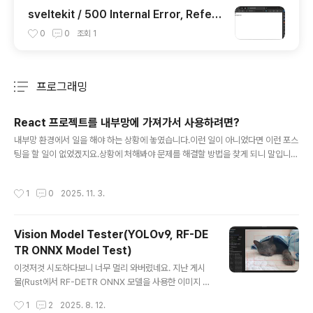
sveltekit / 500 Internal Error, Refere
nceError: localStorage is not define
0
0
조회
1
d 해결 방법
프로그래밍
분류 전체보기
주요 글 목록
React 프로젝트를 내부망에 가져가서 사용하려면?
글 내용
내부망 환경에서 일을 해야 하는 상황에 놓였습니다.이런 일이 아니었다면 이런 포스
팅을 할 일이 없었겠지요.상황에 처해봐야 문제를 해결할 방법을 찾게 되니 말입니
다. 가장 간단한 방법을 정리해서 올려둡니다.pnpm을 사용하고 있다는 조건입니다.
1. 프로젝트 루트 경로에 '.npmrc' 파일을 생성합니다. 2. 아래의 내용을 붙여넣습니
작성시간
1
0
2025. 11. 3.
다.# .npmrc 파일virtual-store-dir=.pnpmstore-dir=./.pnpm-storemod
ules-dir=./node_modules 3. 외부망 환경에서 아래의 명령을 실행합니다.pnp
m install 4. 프로젝트 폴더를 통째로 압축합니다. ('.pnpm', '.pnpm-store', 'nod
Vision Model Tester(YOLOv9, RF-DE
e_modules' 등 모든 파일과 폴더를 포함해서 압축) ..
TR ONNX Model Test)
글 내용
이것저것 시도하다보니 너무 멀리 와버렸네요. 지난 게시
물(Rust에서 RF-DETR ONNX 모델을 사용한 이미지 객
체 식별)에서 모델만 YOLOv9로 변경해서 테스트 해보려
작성시간
1
2
2025. 8. 12.
는 목적으로 시작했는데 주섬주섬 이 기능 저 기능들을 넣