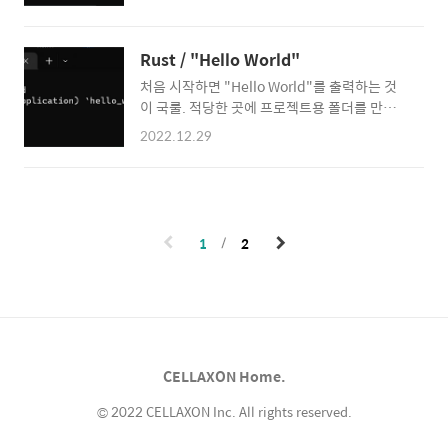
운 프로젝트를 생성합니다. main.rs 파일을 아
twistedfall/opencv-rust development by
래와 같이 수정합니다. use std::io; fn main()
creating an account on
{ let mut user_input = String::new(); let
GitHub.github.com 1. 개발 환경 구성rust
Rust / "Hello World"
stdin = io::stdin(); println!("What is your
와 vscode, chocolatey..
처음 시작하면 "Hello World"를 출력하는 것
name?"); let _result =
이 국룰. 적당한 곳에 프로젝트용 폴더를 만들고
stdin.read_line(&mut user_input); let
새로운 프로젝트를 생성합니다. cargo new
input = user_input.replace("\r",
2022.12.29
hello_world 새로 생성된 프로젝트 폴더로 이
"").replace("\n", ""); println!("Hello {}!!",
동해서 어떤 파일들이 생성되었는지 확인해보
input); } 이렇게 코드를 넣고 보니 "Hello, w..
겠습니다. vscode에서 보면 다음과 같은 구조
로 되어 있습니다. vscode에서 main.rs 파일
을 열어보겠습니다. 프로젝트 생성만 했지만 이
1
2
미 "Hello, world!"가 있습니다. 굿! 요대로 프
로젝트를 실행해봅시다. cargo run 참 쉽죠?
빌드된 실행 파일은 아래의 경로에 있습니다. 여
러 가지로 궁금한 것들이 많으실 것 같지만 급하
게 먹는 밥에 체하는 법입니다. 천천히 알려드리
겠습니다. 아래의 사이트를 방문하여 전체 코드
CELLAXON Home.
를 받으실 수 있습니다. ht..
© 2022 CELLAXON Inc. All rights reserved.