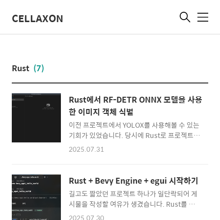
CELLAXON
메
뉴
Rust
(7)
Rust에서 RF-DETR ONNX 모델을 사용
한 이미지 객체 식별
이전 프로젝트에서 YOLOX를 사용해볼 수 있는
기회가 있었습니다. 당시에 Rust로 프로젝트를
제작하고 있었기 때문에 PyTorch로 학습된 모
2025.07.31
델을 Rust에서 돌려보기위해 여러 방법들을 시
도해보았습니다. 이 때 ONNX을 알게 되어
onnx로 모델을 변환하고 실행하는 시도도 해보
Rust + Bevy Engine + egui 시작하기
았습니다. 최종적으로는 속도 차이로 tch-rs(파
길고도 짧았던 프로젝트 하나가 일단락되어 게
이토치 러스트 바인딩)을 사용하여 실행하는 것
시물을 작성할 여유가 생겼습니다. Rust를 본
으로 결론을 내렸습니다. 당시에 아쉬웠던 부분
격적으로 업무에 사용하기 시작한 것이 2019년
은 YOLOX의 동작 속도였는데요. 우연찮게
2025.07.30