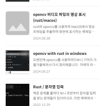
도였습니다. 지금도 그렇지만 당시에도 Rust
LinkedIn에서 Roboflow의 RF-DETR 에 대한
진영에서 GUI 프로그램 개발을 하기에는 선택
게시물을 발견하게 되었고 나중에 기회가 되면
지가 많지 않은 상황이었습니다. 그나마 그때에
써봐야지 했습니다. 그리고 드디어 여유 시간이
opencv 비디오 파일의 영상 표시
는 간단한 펌웨어 업데이트 프로그램을 만들던
생겨 실제로 만들어 볼 수 있게 되었습니다. 프
(rust/macos)
때라 Sciter( https://sciter.com/ )를 사용했
로젝트에서 ONNX 모델을 사용할 예정이기 때..
rust와 opencv를 사용하여 MacOS에서 영상
었습니다. 지금이라면 Tauri를 선택했겠지만
프레임을 추출하여 화면에 표시하는 예제입니
Tauri가 1.0이 된 게 2022년도 여름에나 되어
다. MacOS에서 opencv 개발 환경을 구성하는
서였네요.시간이 지나 다시 GUI 프로그램을 만
2024.08.28
방법부터 차례로 설명하겠습니다.이 게시물에
들어야 하는 상황이 왔고, 그때에는 Tauri를 사
서 부족한 내용은 아래의 문서를 참고하시기 바
용했습니다. 그때가 딱 Tauri가 1.0이 된 직후였
랍니다. opencv-rust/INSTALL.md at
네요. 차트가 필요해서 Chart.js를 사용해서 실
opencv with rust in windows
master · twistedfall/opencv-rust
시간으로 업데이트되는 데이터..
오랜만에 opencv를 사용하려다보니 기억이 가
(github.com) opencv-rust/INSTALL.md
물가물해져서 다시 정리해봅니다. 아래의 라이
at master · twistedfall/opencv-rustRust
브러리를 사용할 예정이니 이 게시물의 내용만
bindings for OpenCV 3 & 4. Contribute to
2024.08.27
으로 부족한 부분이 있다면 확인해보시기 바랍
twistedfall/opencv-rust development by
니다.twistedfall/opencv-rust: Rust
creating an account on
bindings for OpenCV 3 & 4
GitHub.github.com 1. 개발..
Rust / 문자열 입력
(github.com) GitHub -
백준 문제를 풀려다 보니 초반부터 문자열 입력
twistedfall/opencv-rust: Rust bindings
을 받는 문제들이 있더라고요. 이번 예제에서는
for OpenCV 3 & 4Rust bindings for
문자열을 입력받아서 출력해 보겠습니다. 새로
OpenCV 3 & 4. Contribute to
2022.12.29