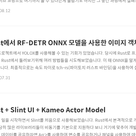
바이브 코딩으로 여기까지 올 수 있다는게 놀랍기도 하지만 그 중간 과정에서 실패
작하는 코드를 날려버린다던지 자꾸 의도하지 않은 방향으로 틀어버리거나 몇 차
08.12
시도해보기를 반복했네요. 그 덕에 토큰이 녹아내려서 Auto로 바꿔서 작업을 
테스트는 지금 준비하고 있는..
st에서 RF-DETR ONNX 모델을 사용한 이미지 객
프로젝트에서 YOLOX를 사용해볼 수 있는 기회가 있었습니다. 당시에 Rust로 
 Rust에서 돌려보기위해 여러 방법들을 시도해보았습니다. 이 때 ONNX을 알게
니다. 최종적으로는 속도 차이로 tch-rs(파이토치 러스트 바인딩)을 사용하여
YOLOX의 동작 속도였는데요. 우연찮게 LinkedIn에서 Roboflow의 RF-
07.31
써봐야지 했습니다. 그리고 드디어 여유 시간이 생겨 실제로 만들어 볼 수 있게 
..
t + Slint UI + Kameo Actor Model
 일을 시작하면서 Slint를 처음으로 사용해보았습니다. Rust에서 본격적으로 개발
상당히 많은 라이브러리들이 비동기를 기본으로 지원하다 보니 거기에 맞추어 개발을
 데이터를 공유하자면 Arc>를 사용하여 변수를 공유하거나 채널을 사용하여 데