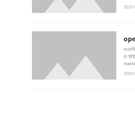
2025.
op
rus
는 방
maste
bindi
2024.
GitHu