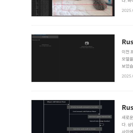
다. 
잘 동
2025.
다시 
지의 
Ru
이전 
모델을
보았습
부분은 
2025.
되면 
이기 때
Rus
새로운
다. 
사이에