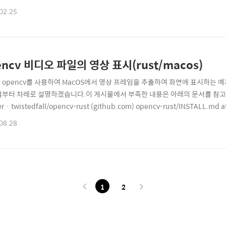
sys.getattr("version")?.extract()?; let locals = [("os", py.i..
02.25
encv 비디오 파일의 영상 표시(rust/macos)
t와 opencv를 사용하여 MacOS에서 영상 프레임을 추출하여 화면에 표시하는 예
법부터 차례로 설명하겠습니다.이 게시물에서 부족한 내용은 아래의 문서를 참고하시기 바
r · twistedfall/opencv-rust (github.com) opencv-rust/INSTALL.md at
ngs for OpenCV 3 & 4. Contribute to twistedfall/opencv-rust develop
08.28
b.github.com 1. 개발..
1
2