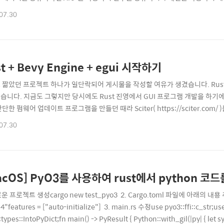
dlock 발생 확률이 생깁니다. Rust가 좋은 언어이지만 deadlock 발생 가
07.30
어도 lock이 걸린 상태에서 다시 lock을 시도하는 등의 잘못된 코드를 작성하
 어..
t + Bevy Engine + egui 시작하기
 짧았던 프로젝트 하나가 일단락되어 게시물을 작성할 여유가 생겼습니다. Rust
습니다. 지금도 그렇지만 당시에도 Rust 진영에서 GUI 프로그램 개발을 하기
단한 펌웨어 업데이트 프로그램을 만들던 때라 Sciter( https://sciter.co
uri가 1.0이 된 게 2022년도 여름에나 되어서였네요.시간이 지나 다시 GUI 프
07.30
니다. 그때가 딱 Tauri가 1.0이 된 직후였네요. 차트가 필요해서 Chart.j
acOS] PyO3를 사용하여 rust에서 python 코
로운 프로젝트 생성cargo new test_pyo3 2. Cargo.toml 파일에 아래의 내용 추가
.4"features = ["auto-initialize"] 3. main.rs 수정use pyo3::ffi::c_str;us
toPyDict;fn main() -> PyResult { Python::with_gil(|py| { let sys = py.import("sys")?; let version: String =