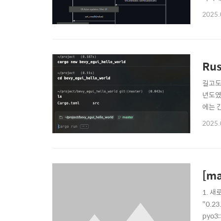
dea
2025.
를 잃
행해보면
Rus
길고도
년도였
에는 간
만 Ta
2025.
사용했습
[m
1. 새
"0.23
pyo3::types::In