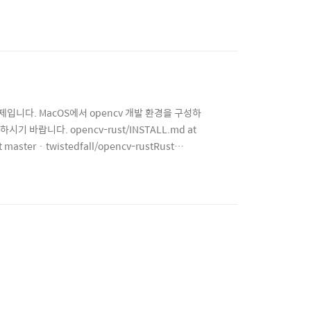
제입니다. MacOS에서 opencv 개발 환경을 구성하
랍니다. opencv-rust/INSTALL.md at
 master · twistedfall/opencv-rustRust
ment by creating an account on